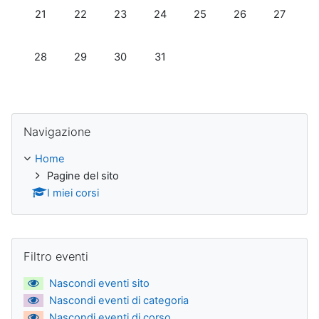
Nessun evento, lunedì 21 ottobre
Nessun evento, martedì 22 ottobre
Nessun evento, mercoledì 23 ottobre
Nessun evento, giovedì 24 ottobr
Nessun evento, venerdì 2
Nessun evento, sa
Nessun ev
21
22
23
24
25
26
27
Nessun evento, lunedì 28 ottobre
Nessun evento, martedì 29 ottobre
Nessun evento, mercoledì 30 ottobre
Nessun evento, giovedì 31 ottobr
28
29
30
31
Salta Navigazione
Navigazione
Home
Pagine del sito
I miei corsi
Salta Filtro eventi
Filtro eventi
Nascondi eventi sito
Nascondi eventi di categoria
Nascondi eventi di corso