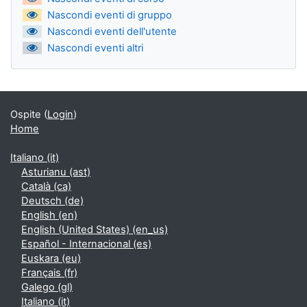
Nascondi eventi di gruppo
Nascondi eventi dell'utente
Nascondi eventi altri
Ospite (
Login
)
Home
Italiano ‎(it)‎
Asturianu ‎(ast)‎
Català ‎(ca)‎
Deutsch ‎(de)‎
English ‎(en)‎
English (United States) ‎(en_us)‎
Español - Internacional ‎(es)‎
Euskara ‎(eu)‎
Français ‎(fr)‎
Galego ‎(gl)‎
Italiano ‎(it)‎