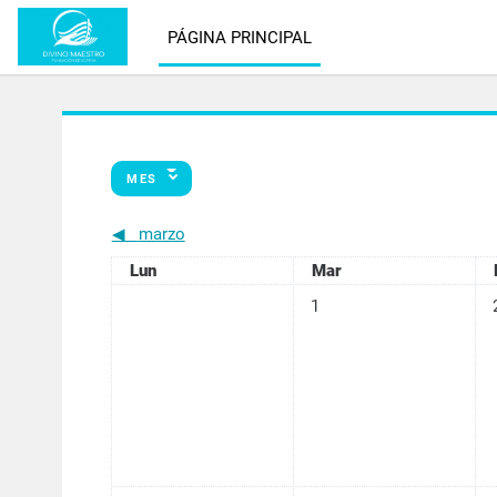
Salta al contenido principal
PÁGINA PRINCIPAL
MES
◀︎
marzo
Lunes
Martes
Lun
Mar
Sin eventos, martes, 1 abril
Si
1