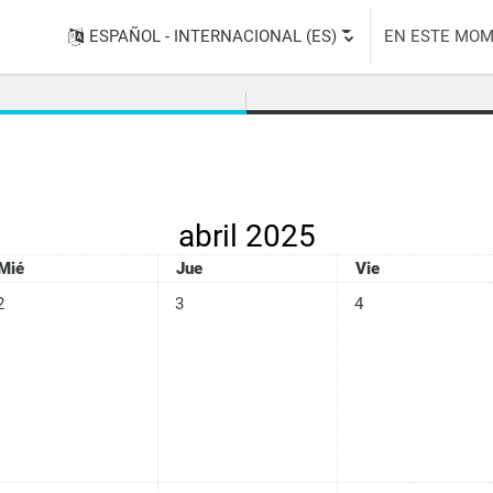
ESPAÑOL - INTERNACIONAL ‎(ES)‎
EN ESTE MOM
abril 2025
Miércoles
Jueves
Viernes
Mié
Jue
Vie
n eventos, miércoles, 2 abril
Sin eventos, jueves, 3 abril
Sin eventos, viernes, 
2
3
4