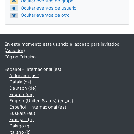
Ocultar eventos de grupo
Ocultar eventos de usuario
Ocultar eventos de otro
En este momento está usando el acceso para invitados
(
Acceder
)
Página Principal
Español - Internacional ‎(es)‎
Asturianu ‎(ast)‎
Català ‎(ca)‎
Deutsch ‎(de)‎
English ‎(en)‎
English (United States) ‎(en_us)‎
Español - Internacional ‎(es)‎
Euskara ‎(eu)‎
Français ‎(fr)‎
Galego ‎(gl)‎
Italiano ‎(it)‎