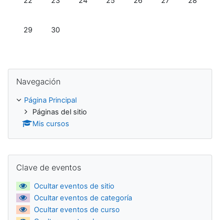
22
23
24
25
26
27
28
Sin eventos, lunes, 29 septiembre
Sin eventos, martes, 30 septiembre
29
30
Salta Navegación
Navegación
Página Principal
Páginas del sitio
Mis cursos
Salta Clave de eventos
Clave de eventos
Ocultar eventos de sitio
Ocultar eventos de categoría
Ocultar eventos de curso