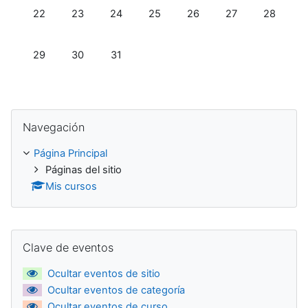
Sin eventos, lunes, 22 diciembre
Sin eventos, martes, 23 diciembre
Sin eventos, miércoles, 24 diciembre
Sin eventos, jueves, 25 diciembre
Sin eventos, viernes, 26 d
Sin eventos, sába
Sin event
22
23
24
25
26
27
28
Sin eventos, lunes, 29 diciembre
Sin eventos, martes, 30 diciembre
Sin eventos, miércoles, 31 diciembre
29
30
31
Salta Navegación
Navegación
Página Principal
Páginas del sitio
Mis cursos
Salta Clave de eventos
Clave de eventos
Ocultar eventos de sitio
Ocultar eventos de categoría
Ocultar eventos de curso