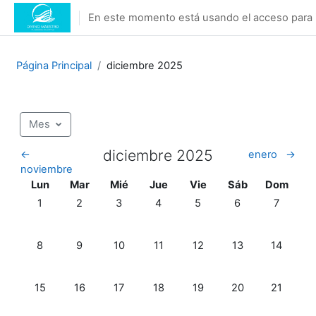
Salta al contenido principal
En este momento está usando el acceso para i
Página Principal
diciembre 2025
Mes
diciembre 2025
←
enero
→
noviembre
Lunes
Martes
Miércoles
Jueves
Viernes
Sábado
Domingo
Lun
Mar
Mié
Jue
Vie
Sáb
Dom
Sin eventos, lunes, 1 diciembre
Sin eventos, martes, 2 diciembre
Sin eventos, miércoles, 3 diciembre
Sin eventos, jueves, 4 diciembre
Sin eventos, viernes, 5 di
Sin eventos, sába
Sin event
1
2
3
4
5
6
7
Sin eventos, lunes, 8 diciembre
Sin eventos, martes, 9 diciembre
Sin eventos, miércoles, 10 diciembre
Sin eventos, jueves, 11 diciembre
Sin eventos, viernes, 12 d
Sin eventos, sába
Sin event
8
9
10
11
12
13
14
Sin eventos, lunes, 15 diciembre
Sin eventos, martes, 16 diciembre
Sin eventos, miércoles, 17 diciembre
Sin eventos, jueves, 18 diciembre
Sin eventos, viernes, 19 d
Sin eventos, sába
Sin event
15
16
17
18
19
20
21