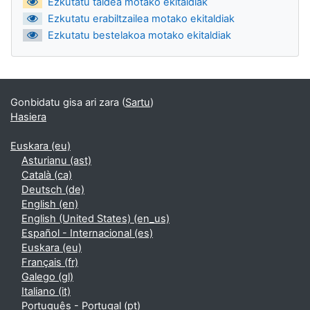
Ezkutatu taldea motako ekitaldiak
Ezkutatu erabiltzailea motako ekitaldiak
Ezkutatu bestelakoa motako ekitaldiak
Gonbidatu gisa ari zara (
Sartu
)
Hasiera
Euskara ‎(eu)‎
Asturianu ‎(ast)‎
Català ‎(ca)‎
Deutsch ‎(de)‎
English ‎(en)‎
English (United States) ‎(en_us)‎
Español - Internacional ‎(es)‎
Euskara ‎(eu)‎
Français ‎(fr)‎
Galego ‎(gl)‎
Italiano ‎(it)‎
Português - Portugal ‎(pt)‎