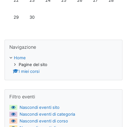
22
23
24
25
26
27
28
Nessun evento, lunedì 29 giugno
Nessun evento, martedì 30 giugno
29
30
Salta Navigazione
Navigazione
Home
Pagine del sito
I miei corsi
Salta Filtro eventi
Filtro eventi
Nascondi eventi sito
Nascondi eventi di categoria
Nascondi eventi di corso