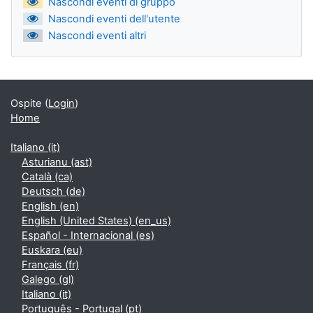
Nascondi eventi di gruppo
Nascondi eventi dell'utente
Nascondi eventi altri
Ospite (
Login
)
Home
Italiano ‎(it)‎
Asturianu ‎(ast)‎
Català ‎(ca)‎
Deutsch ‎(de)‎
English ‎(en)‎
English (United States) ‎(en_us)‎
Español - Internacional ‎(es)‎
Euskara ‎(eu)‎
Français ‎(fr)‎
Galego ‎(gl)‎
Italiano ‎(it)‎
Português - Portugal ‎(pt)‎