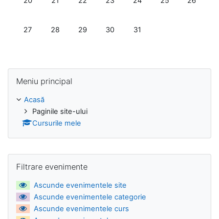
20
21
22
23
24
25
26
Nu sunt evenimente, luni, 27 iulie
Nu sunt evenimente, marți, 28 iulie
Nu sunt evenimente, miercuri, 29 iulie
Nu sunt evenimente, joi, 30 iulie
Nu sunt evenimente, vineri,
27
28
29
30
31
Omite Meniu principal
Meniu principal
Acasă
Paginile site-ului
Cursurile mele
Omite Filtrare evenimente
Filtrare evenimente
Ascunde evenimentele site
Ascunde evenimentele categorie
Ascunde evenimentele curs