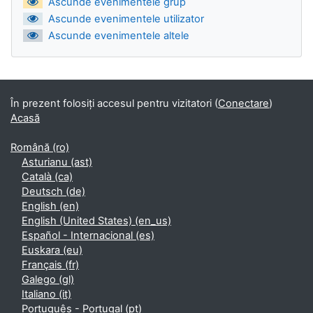
Ascunde evenimentele grup
Ascunde evenimentele utilizator
Ascunde evenimentele altele
În prezent folosiți accesul pentru vizitatori (
Conectare
)
Acasă
Română ‎(ro)‎
Asturianu ‎(ast)‎
Català ‎(ca)‎
Deutsch ‎(de)‎
English ‎(en)‎
English (United States) ‎(en_us)‎
Español - Internacional ‎(es)‎
Euskara ‎(eu)‎
Français ‎(fr)‎
Galego ‎(gl)‎
Italiano ‎(it)‎
Português - Portugal ‎(pt)‎