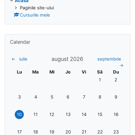
Acasă
Paginile site-ului
Cursurile mele
Omite Calendar
Calendar
august 2026
←
iulie
septembrie
→
Luni
Marți
Miercuri
Joi
Vineri
Sâmbătă
Duminică
Lu
Ma
Mi
Jo
Vi
Sâ
Du
Nu sunt eveniment
Nu sunt ev
1
2
Nu sunt evenimente, luni, 3 august
Nu sunt evenimente, marți, 4 august
Nu sunt evenimente, miercuri, 5 august
Nu sunt evenimente, joi, 6 august
Nu sunt evenimente, vineri
Nu sunt eveniment
Nu sunt ev
3
4
5
6
7
8
9
Nu sunt evenimente, luni, 10 august
Nu sunt evenimente, marți, 11 august
Nu sunt evenimente, miercuri, 12 august
Nu sunt evenimente, joi, 13 augus
Nu sunt evenimente, vineri
Nu sunt eveniment
Nu sunt ev
10
11
12
13
14
15
16
Nu sunt evenimente, luni, 17 august
Nu sunt evenimente, marți, 18 august
Nu sunt evenimente, miercuri, 19 august
Nu sunt evenimente, joi, 20 augus
Nu sunt evenimente, vineri
Nu sunt eveniment
Nu sunt ev
17
18
19
20
21
22
23