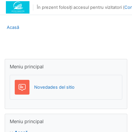
Sari la conţinutul principal
În prezent folosiți accesul pentru vizitatori (
Con
Acasă
Omite Meniu principal
Meniu principal
Forum
Novedades del sitio
Omite Meniu principal
Meniu principal